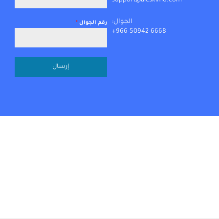
support@aleskimo.com
الجوال:
رقم الجوال
*
966-50942-6668+
إرسال