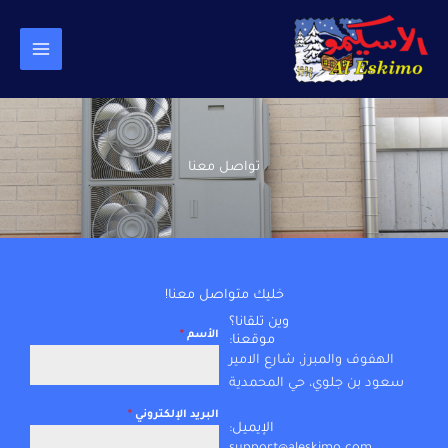
خطي
لى
لمحتوى
تواصل معنا
خليك متواصل معنا!
وين تلقانا؟
الأسم
*
موقعنا:
الهفوف والمبرز, شارع الامير
سعود بن جلوي، حي المحمدية
البريد الإلكتروني
*
الإيميل: