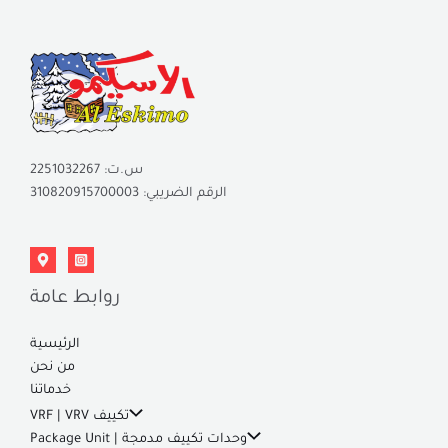
س.ت: 2251032267
الرقم الضريبي: 310820915700003
روابط عامة
الرئيسية
من نحن
خدماتنا
تكييف VRF | VRV
وحدات تكييف مدمجة | Package Unit