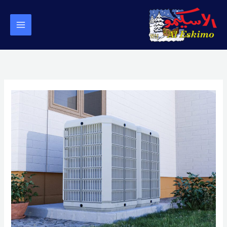
خطي
لى
لمحتوى