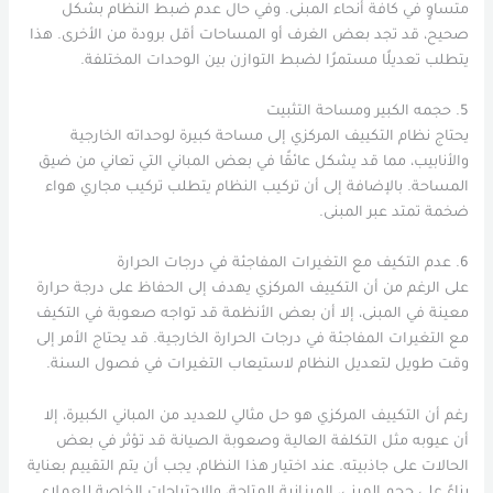
متساوٍ في كافة أنحاء المبنى. وفي حال عدم ضبط النظام بشكل
صحيح، قد تجد بعض الغرف أو المساحات أقل برودة من الأخرى. هذا
يتطلب تعديلًا مستمرًا لضبط التوازن بين الوحدات المختلفة.
5.
حجمه الكبير ومساحة التثبيت
يحتاج نظام التكييف المركزي إلى مساحة كبيرة لوحداته الخارجية
والأنابيب، مما قد يشكل عائقًا في بعض المباني التي تعاني من ضيق
المساحة. بالإضافة إلى أن تركيب النظام يتطلب تركيب مجاري هواء
ضخمة تمتد عبر المبنى.
6.
عدم التكيف مع التغيرات المفاجئة في درجات الحرارة
على الرغم من أن التكييف المركزي يهدف إلى الحفاظ على درجة حرارة
معينة في المبنى، إلا أن بعض الأنظمة قد تواجه صعوبة في التكيف
مع التغيرات المفاجئة في درجات الحرارة الخارجية. قد يحتاج الأمر إلى
وقت طويل لتعديل النظام لاستيعاب التغيرات في فصول السنة.
رغم أن التكييف المركزي هو حل مثالي للعديد من المباني الكبيرة، إلا
أن عيوبه مثل التكلفة العالية وصعوبة الصيانة قد تؤثر في بعض
الحالات على جاذبيته. عند اختيار هذا النظام، يجب أن يتم التقييم بعناية
بناءً على حجم المبنى، الميزانية المتاحة، والاحتياجات الخاصة للعملاء.