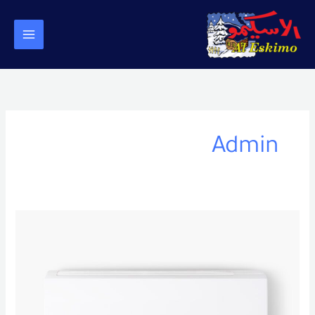
خطي
لى
لمحتوى
Admin
تكييف
VRF
شرح
مفصل
حول
أنظمة
التكييف