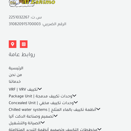
س.ت: 2251032267
الرقم الضريبي: 310820915700003
روابط عامة
الرئيسية
من نحن
خدماتنا
تكييف VRF | VRV
وحدات تكييف مدمجة | Package Unit
وحدات تكييف مخفي | Concealed Unit
أنظمة تكييف بالماء المثلج | Chilled water systems
تصميم وصناعة الدكت آليا
الصيانة والتشغيل
مخططات التكييف وتصميم أنظمة التبريد المتكاملة